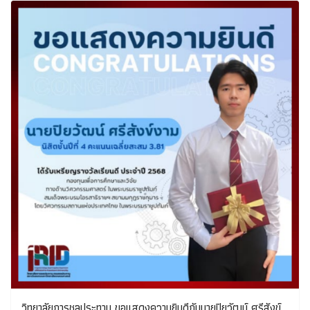
วิทยาลัยการชลประทาน ขอแสดงความยินดีกับนายปิยวัฒน์ ศรีสังข์